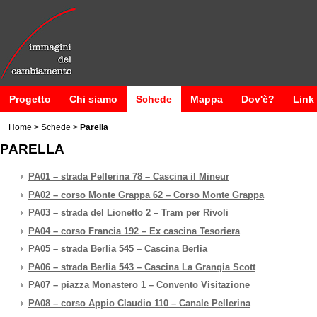
Progetto
Chi siamo
Schede
Mappa
Dov'è?
Link
Home
>
Schede
>
Parella
PARELLA
PA01 – strada Pellerina 78 – Cascina il Mineur
PA02 – corso Monte Grappa 62 – Corso Monte Grappa
PA03 – strada del Lionetto 2 – Tram per Rivoli
PA04 – corso Francia 192 – Ex cascina Tesoriera
PA05 – strada Berlia 545 – Cascina Berlia
PA06 – strada Berlia 543 – Cascina La Grangia Scott
PA07 – piazza Monastero 1 – Convento Visitazione
PA08 – corso Appio Claudio 110 – Canale Pellerina