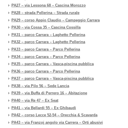
PA27 – via Lessona 68 – Cascina Morozzo
PA28 – strada Pellerina – Strada rurale
PA29 – corso Appio Claudio – Campeggio Carrara
PA30 – via Cossa 35 – Cascina Cossilla
PA31 – parco Carrara – Laghetto Pellerina
PA32 – parco Carrara – Laghetto Pellerina
PA33 – parco Carrara – Parco Pellerina
PA34 – parco Carrara – Parco Pellerina
PA35 – parco Carrara – Vasca-piscina pubblica
PA36 – parco Carrara – Parco Pellerina
PA37 – parco Carrara – Vasca-piscina pubblica
PA38 – via Pilo 56 – Sede Lancia
PA39 – via Buffa di Perrero 16 – Abitazione
PA40 – via Re 47 – Ex Seat
PA41 – via Bellardi 55 – Ex Ghibaudi
PA42 – corso Lecce 52-54 – Orecchia & Scavarda
PA43 – via Franzoj angolo via Carrera – Orti abusivi