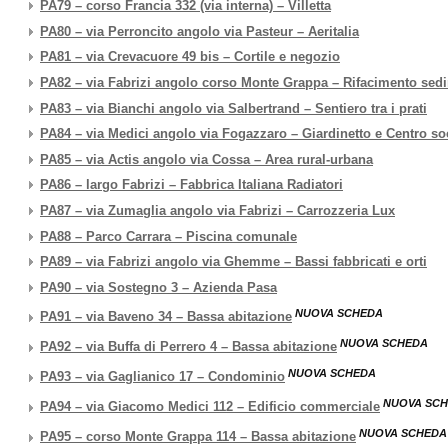
PA79 – corso Francia 332 (via interna) – Villetta
PA80 – via Perroncito angolo via Pasteur – Aeritalia
PA81 – via Crevacuore 49 bis – Cortile e negozio
PA82 – via Fabrizi angolo corso Monte Grappa – Rifacimento sedi
PA83 – via Bianchi angolo via Salbertrand – Sentiero tra i prati
PA84 – via Medici angolo via Fogazzaro – Giardinetto e Centro so
PA85 – via Actis angolo via Cossa – Area rural-urbana
PA86 – largo Fabrizi – Fabbrica Italiana Radiatori
PA87 – via Zumaglia angolo via Fabrizi – Carrozzeria Lux
PA88 – Parco Carrara – Piscina comunale
PA89 – via Fabrizi angolo via Ghemme – Bassi fabbricati e orti
PA90 – via Sostegno 3 – Azienda Pasa
NUOVA SCHEDA
PA91 – via Baveno 34 – Bassa abitazione
NUOVA SCHEDA
PA92 – via Buffa di Perrero 4 – Bassa abitazione
NUOVA SCHEDA
PA93 – via Gaglianico 17 – Condominio
NUOVA SC
PA94 – via Giacomo Medici 112 – Edificio commerciale
NUOVA SCHEDA
PA95 – corso Monte Grappa 114 – Bassa abitazione