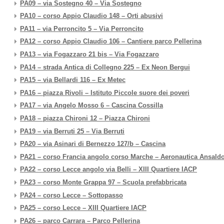
PA09 – via Sostegno 40 – Via Sostegno
PA10 – corso Appio Claudio 148 – Orti abusivi
PA11 – via Perroncito 5 – Via Perroncito
PA12 – corso Appio Claudio 106 – Cantiere parco Pellerina
PA13 – via Fogazzaro 21 bis – Via Fogazzaro
PA14 – strada Antica di Collegno 225 – Ex Neon Bergui
PA15 – via Bellardi 116 – Ex Metec
PA16 – piazza Rivoli – Istituto Piccole suore dei poveri
PA17 – via Angelo Mosso 6 – Cascina Cossilla
PA18 – piazza Chironi 12 – Piazza Chironi
PA19 – via Berruti 25 – Via Berruti
PA20 – via Asinari di Bernezzo 127/b – Cascina
PA21 – corso Francia angolo corso Marche – Aeronautica Ansald
PA22 – corso Lecce angolo via Belli – XIII Quartiere IACP
PA23 – corso Monte Grappa 97 – Scuola prefabbricata
PA24 – corso Lecce – Sottopasso
PA25 – corso Lecce – XIII Quartiere IACP
PA26 – parco Carrara – Parco Pellerina