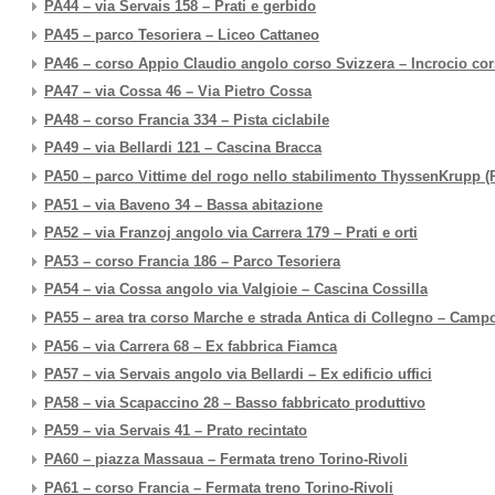
PA44 – via Servais 158 – Prati e gerbido
PA45 – parco Tesoriera – Liceo Cattaneo
PA46 – corso Appio Claudio angolo corso Svizzera – Incrocio cor
PA47 – via Cossa 46 – Via Pietro Cossa
PA48 – corso Francia 334 – Pista ciclabile
PA49 – via Bellardi 121 – Cascina Bracca
PA50 – parco Vittime del rogo nello stabilimento ThyssenKrupp (
PA51 – via Baveno 34 – Bassa abitazione
PA52 – via Franzoj angolo via Carrera 179 – Prati e orti
PA53 – corso Francia 186 – Parco Tesoriera
PA54 – via Cossa angolo via Valgioie – Cascina Cossilla
PA55 – area tra corso Marche e strada Antica di Collegno – Camp
PA56 – via Carrera 68 – Ex fabbrica Fiamca
PA57 – via Servais angolo via Bellardi – Ex edificio uffici
PA58 – via Scapaccino 28 – Basso fabbricato produttivo
PA59 – via Servais 41 – Prato recintato
PA60 – piazza Massaua – Fermata treno Torino-Rivoli
PA61 – corso Francia – Fermata treno Torino-Rivoli