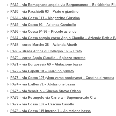
PA62 – via Romagnano angolo via Borgomanero – Ex fabbrica Fi
PA63 – via Pacchiotti 63 – Prato e giardino
PA64 – via Cossa 113 – Magazzino Giustina
PA65 – via Cossa 92 – Azienda Garabello
PA66 – via Cossa 94-96 – Piccole aziende
PA67 – via Cossa angolo corso Appio Claudio – Aziende Refit e B
PA68 – corso Marche 38 – Azienda Abarth
PA69 – strada Antica di Collegno 168 – Prato
PA70 – corso Appio Claudio – Spiazzo sterrato
PA71 – via Borgosesia 69 – Abitazione bassa
PA72 – via Capelli 10 – Giardino privato
PA73 – via Cossa 107 (vista verso nordovest) – Cascina diroccata
PA74 – via Exilles 71 – Abitazione bassa
PA75 – via Venalzio – Cinema Nuovo Odeon
PA76 – via Re angolo via Carrera – Supermercato Crai
PA77 – via Cossa 107 – Cascina Casotto
PA78 – via Cossa 115 interno 7 – Abitazione bassa